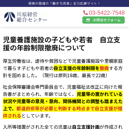
保育の現場の「働き方改革」全力応援サイト！
03-5422-7548
お問合せフォーム
児童養護施設の子どもや若者 自立支
援の年齢制限撤廃について
厚生労働省は、虐待や貧困などで児童養護施設や里親家庭
で暮らす子どもや若者の
自立支援の
年齢制限を
撤廃
する方
針を固めました。（現行は原則18歳、最長で22歳）
社会保障審議会専門委員会で、児童福祉法改正に向けた報
告書がまとめられ、年齢ではなく、
児童等の置かれている
状況や児童等の意見・意向、関係機関との調整も踏まえた
上で、
都道府県等が必要と判断する時
点まで自立支援が提
供される
としています。
入所等措置がされた全ての児童は
自立支援計画
が作成され