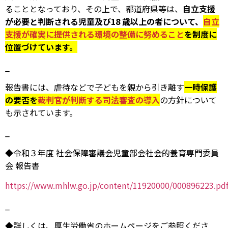
ることとなっており、その上で、都道府県等は、
自立支援
が必要と判断される児童及び18 歳以上の者について、
自立
支援が確実に提供される環境の整備に努めること
を制度に
位置づけています。
_
報告書には、虐待などで子どもを親から引き離す
一時保護
の要否を
裁判官が判断する
司法審査の導入
の方針について
も示されています。
_
◆令和３年度 社会保障審議会児童部会社会的養育専門委員
会 報告書
https://www.mhlw.go.jp/content/11920000/000896223.pd
_
◆詳しくは、厚生労働省のホームページをご参照くださ